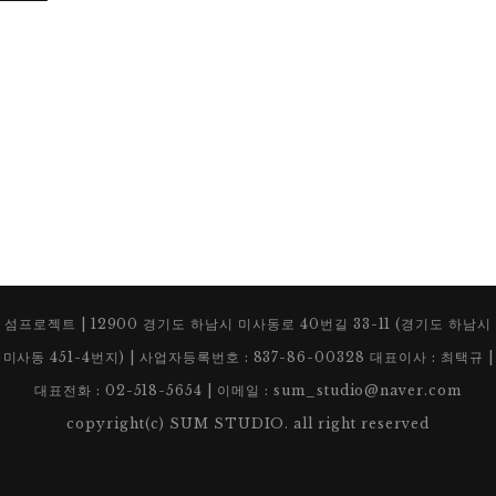
섬프로젝트 | 12900 경기도 하남시 미사동로 40번길 33-11 (경기도 하남시
미사동 451-4번지) | 사업자등록번호 : 837-86-00328 대표이사 : 최택규 |
대표전화 : 02-518-5654 | 이메일 : sum_studio@naver.com
copyright(c) SUM STUDIO. all right reserved