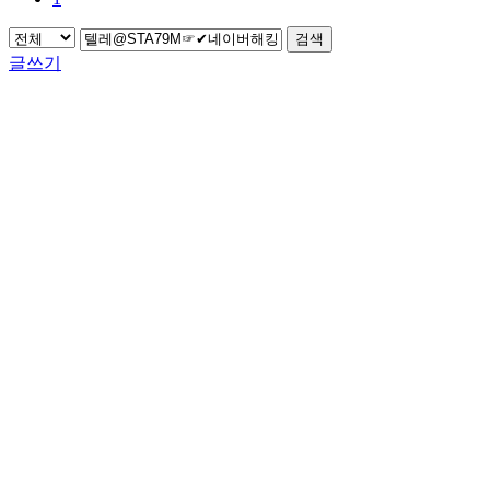
검색
글쓰기
섬프로젝트 | 12900 경기도 하남시 미사동로 40번길 33-11 (경기도 하남시 미사동
451-4번지) | 사업자등록번호 : 837-86-00328 대표이사 : 최택규 | 대표전화 : 02-518-
5654 | 이메일 : sum_studio@naver.com copyright(c) SUM STUDIO. all right reserved